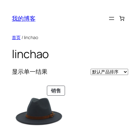
跳
至
我的博客
内
容
首页
/ linchao
linchao
显示单一结果
促
销售
销
产
品