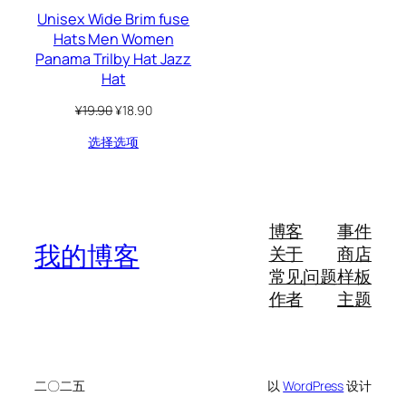
Unisex Wide Brim fuse
Hats Men Women
Panama Trilby Hat Jazz
Hat
原
当
¥
19.90
¥
18.90
价
前
选择选项
为：
价
¥19.90。
格
为：
¥18.90。
博客
事件
我的博客
关于
商店
常见问题
样板
作者
主题
二〇二五
以
WordPress
设计