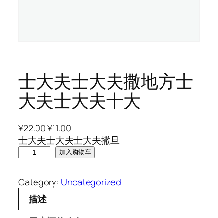
士大夫士大夫撒地方士
大夫士大夫十大
原
当
¥
22.00
¥
11.00
价
前
士大夫士大夫士大夫撒旦
士
为
价
加入购物车
大
：
格
夫
¥
为
Category:
Uncategorized
士
2
：
描述
大
2
¥
夫
.
1