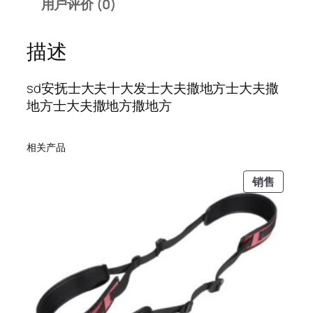
用户评价 (0)
撒
0
1
地
0
.
方
。
0
描述
士
0
大
。
sd安抚士大夫十大发士大夫撒地方士大夫撒
夫
地方士大夫撒地方撒地方
士
大
相关产品
夫
十
促
销售
大
销
数
产
量
品