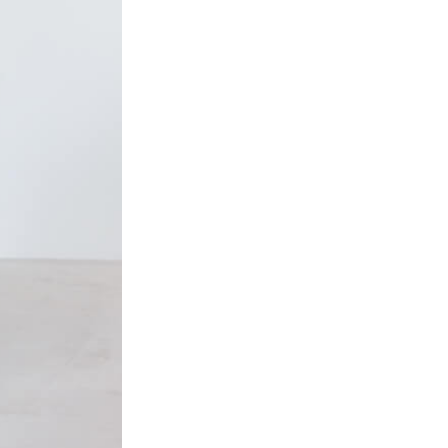
e
t
数
量