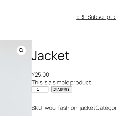
ERP Subscripti
Jacket
¥
25.00
This is a simple product.
J
加入购物车
a
c
SKU:
woo-fashion-jacket
Catego
k