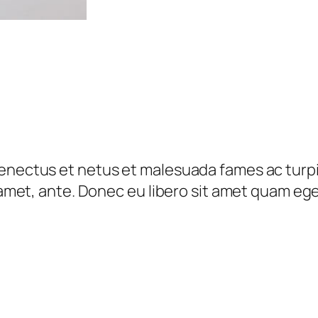
senectus et netus et malesuada fames ac turp
t amet, ante. Donec eu libero sit amet quam eg