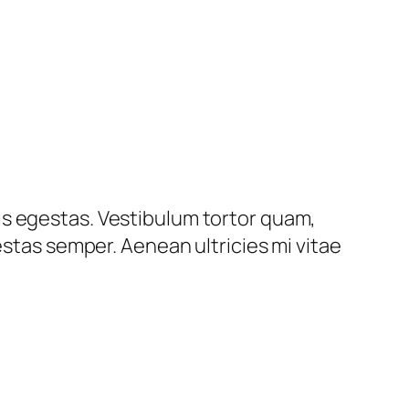
is egestas. Vestibulum tortor quam,
estas semper. Aenean ultricies mi vitae