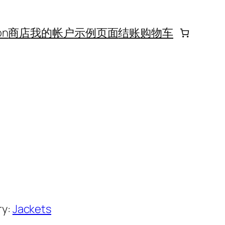
on
商店
我的帐户
示例页面
结账
购物车
ry:
Jackets