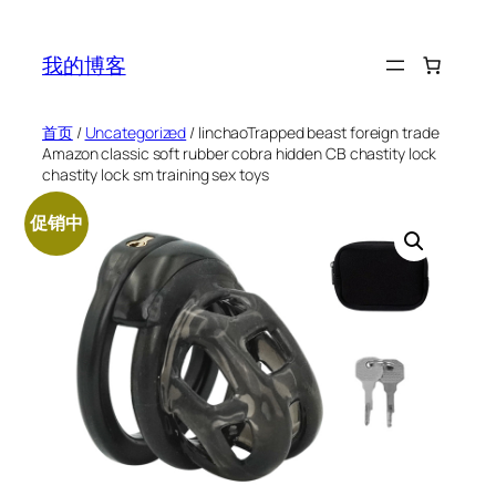
跳
至
我的博客
内
容
首页
/
Uncategorized
/ linchaoTrapped beast foreign trade
Amazon classic soft rubber cobra hidden CB chastity lock
chastity lock sm training sex toys
促销中