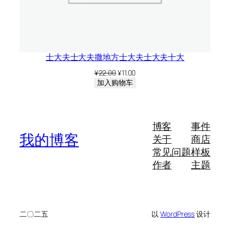
r
u
b
b
士大夫士大夫撒地方士大夫士大夫十大
e
r
原
当
¥
22.00
¥
11.00
价
前
c
加入购物车
为：
价
o
¥22.00。
格
b
为：
¥11.00。
r
博客
事件
a
我的博客
关于
商店
h
常见问题
样板
i
作者
主题
d
d
e
n
二〇二五
以
WordPress
设计
C