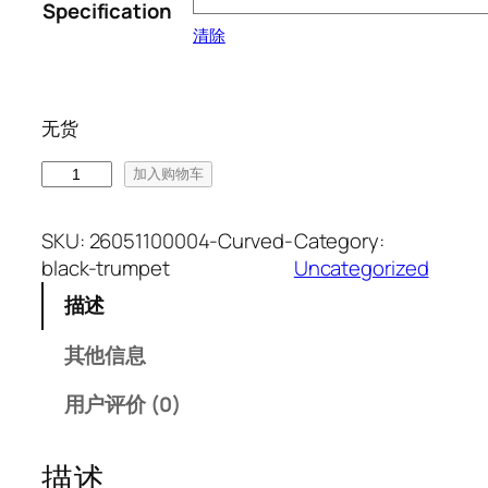
3
：
Specification
6
¥
清除
.
3
0
5
0
.
无货
。
0
0
l
加入购物车
。
i
n
SKU:
26051100004-Curved-
Category:
c
black-trumpet
Uncategorized
h
描述
a
o
其他信息
T
r
用户评价 (0)
a
p
描述
p