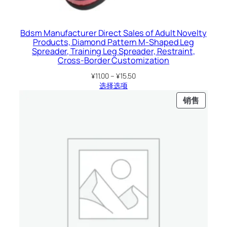
e
A
m
Bdsm Manufacturer Direct Sales of Adult Novelty
Products, Diamond Pattern M-Shaped Leg
a
Spreader, Training Leg Spreader, Restraint,
z
Cross-Border Customization
o
价
¥
11.00
–
¥
15.50
n
格
选择选项
c
范
促
销售
围：
l
销
¥11.00
a
产
至
s
品
¥15.50
s
i
c
s
o
f
t