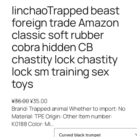
linchaoTrapped beast
foreign trade Amazon
classic soft rubber
cobra hidden CB
chastity lock chastity
lock sm training sex
toys
原
当
¥
36.00
¥
35.00
价
前
Brand: Trapped animal Whether to import: No
为
价
Material: TPE Origin: Other Item number:
：
格
K0188 Color: Mi…
¥
为