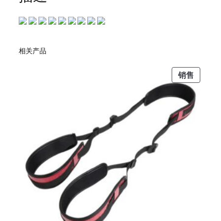
e
d
b
e
相关产品
a
s
促
销售
t
销
f
产
o
品
r
e
i
g
n
t
r
a
d